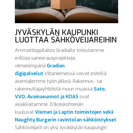
JYVÄSKYLÄN KAUPUNKI
LUOTTAA SÄHKÖVEIJAREIHIN
Ammattioppilaitos Gradialle toteutamme
erillisia saneerausprojekteja;
viimeisimpänä
Gradian
digipalvelut
Viitaniemessä voivat esitellä
asentajiemme työn jälkeä. Rakennus- tai
rakennuttajayhtiöistä muun muassa
Sato,
VVO, Avainasunnot ja KOAS
ovat
asiakkaitamme. Erikoiskohteisiin
kuuluvat
Visman ja Laptin toimistojen sekä
Naughty Burgerin ravintolan sähköistykset
.
Sähköveijarit on yksi Jyväskylän kaupungin