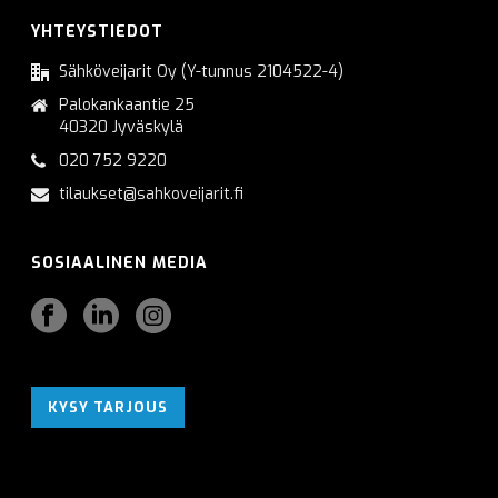
YHTEYSTIEDOT
Sähköveijarit Oy (Y-tunnus 2104522-4)
Palokankaantie 25
40320 Jyväskylä
020 752 9220
tilaukset@sahkoveijarit.fi
SOSIAALINEN MEDIA
KYSY TARJOUS