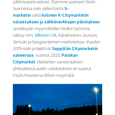
sähkösaneeraukset. Olemme uusineet Keski-
Suomessa noin viidentoista
S-
marketin
sekä
kolmen K-Citymarketin
valaistuksen ja sähköverkkojen päivityksen
.
Jyväskylän myymälöiden lisäksi työmme
näkyy mm.
Mikkelin CM
, Äänekosken, Joutsan,
Jämsän ja Kangasniemen marketeissa. Vuoden
2019 isoin projekti oli
Seppälän Citymarketin
saneeraus
, vuonna 2020
Palokan
Citymarket
. Marketien saneerauksen
yhteydessä uuden valaistuksen on saanut
myös muutama Alkon myymälä.