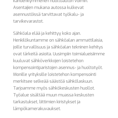
kahdenkymmenen huoltoauton voimin.
Asentajien mukana autossa kulkevat
asennustöissä tarvittavat työkalu- ja
tarvikevarastot.
Sähköala elää ja kehittyy koko ajan.
Henkilökuntamme on sähköalan ammattilaisia,
joille turvallisuus ja sähköalan tekninen kehitys
ovat tärkeitä asioita. Uusimpiin toimialueisiimme
kuuluvat sähköverkkojen loistetehon
kompensointiparistojen asennus- ja huoltotyöt.
Monille yrityksille loistetehon kompensointi
merkitsee selkeää säästöä sähkölaskuun.
Tarjoamme myös sähkökeskusten huollot.
Työalue sisältää muun muassa keskusten
tarkastukset, liittimien kiristykset ja
lämpökamerakuvaukset.