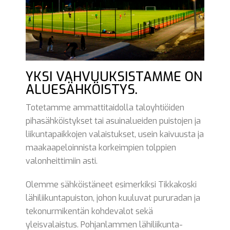
YKSI VAHVUUKSISTAMME ON
ALUESÄHKÖISTYS.
Totetamme ammattitaidolla taloyhtiöiden
pihasähköistykset tai asuinalueiden puistojen ja
liikuntapaikkojen valaistukset, usein kaivuusta ja
maakaapeloinnista korkeimpien tolppien
valonheittimiin asti.
Olemme sähköistäneet esimerkiksi Tikkakoski
lähiliikuntapuiston, johon kuuluvat pururadan ja
tekonurmikentän kohdevalot sekä
yleisvalaistus. Pohjanlammen lähiliikunta-