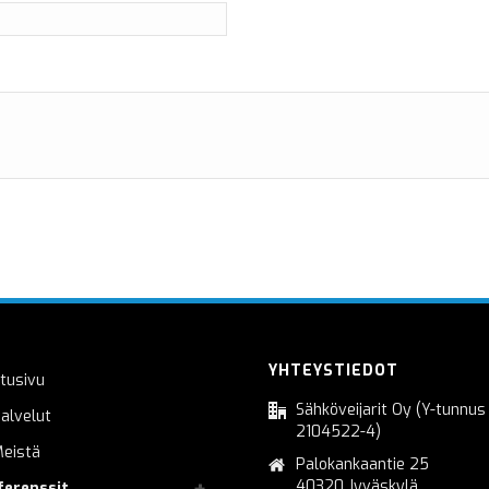
YHTEYSTIEDOT
tusivu
Sähköveijarit Oy (Y-tunnus
alvelut
2104522-4)
eistä
Palokankaantie 25
40320 Jyväskylä
ferenssit