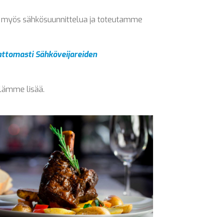
me myös sähkösuunnittelua ja toteutamme
vattomasti Sähköveijareiden
llämme lisää.