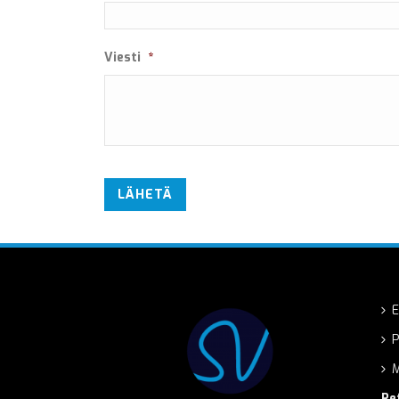
Viesti
*
E
P
M
Re