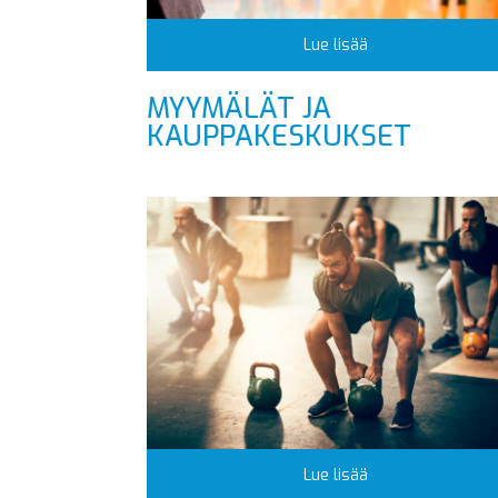
Lue lisää
MYYMÄLÄT JA
KAUPPAKESKUKSET
Lue lisää