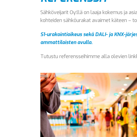
Sähköveijarit Oy:llä on laaja kokemus ja 
kohteiden sähköurakat avaimet käteen – to
S1-urakointioikeus sekä DALI- ja KNX-järj
ammattilaisten avulla.
Tutustu referensseihimme alla olevien lin