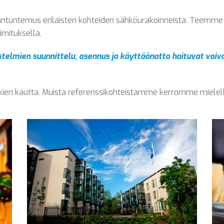
asiantuntemus erilaisten kohteiden sähköurakoinneista. Teem
imituksella.
estelmien suunnittelu, asennus ja käyttöönotto hoituvat vai
kkien kautta. Muista referenssikohteistamme kerromme miele