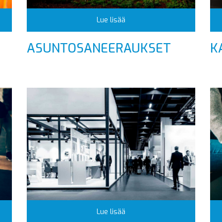
Lue lisää
ASUNTOSANEERAUKSET
K
Lue lisää