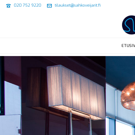
020 752 9220
tilaukset@sahkoveijarit.fi
ETUSI