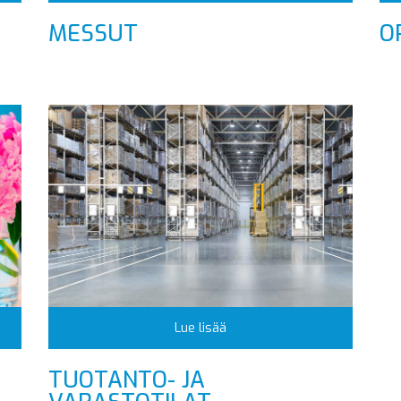
MESSUT
O
Lue lisää
TUOTANTO- JA