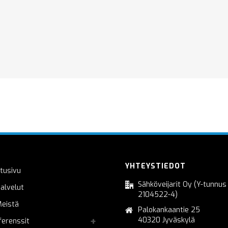
YHTEYSTIEDOT
tusivu
Sähköveijarit Oy (Y-tunnus
alvelut
2104522-4)
eistä
Palokankaantie 25
40320 Jyväskylä
ferenssit