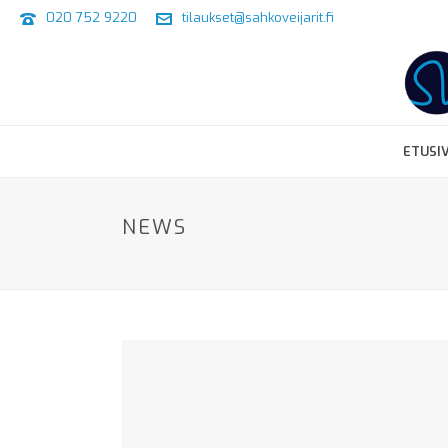
020 752 9220
tilaukset@sahkoveijarit.fi
ETUSI
NEWS