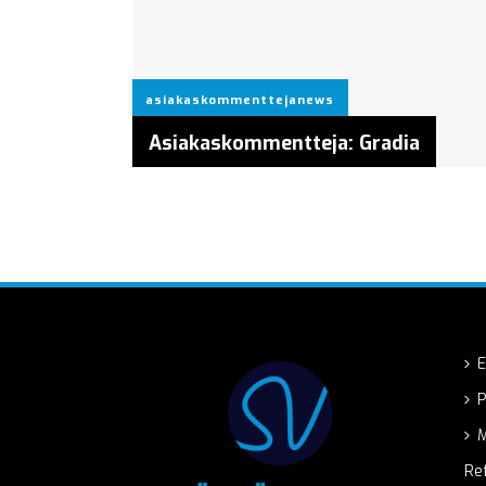
asiakaskommenttejanews
Asiakaskommentteja: Gradia
E
P
M
Re