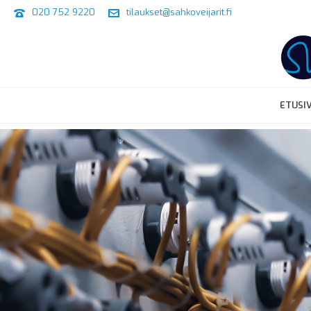
020 752 9220
tilaukset@sahkoveijarit.fi
ETUSI