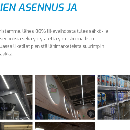
IEN ASENNUS JA
istamme, lähes 80% liikevaihdosta tulee sähkö- ja
nnuksia sekä yritys- että yhteiskunnallisiin
ssa liiketilat pienistä lähimarketeista suurimpiin
aakka.