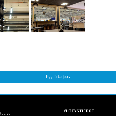
Pyydä tarjous
YHTEYSTIEDOT
tusivu