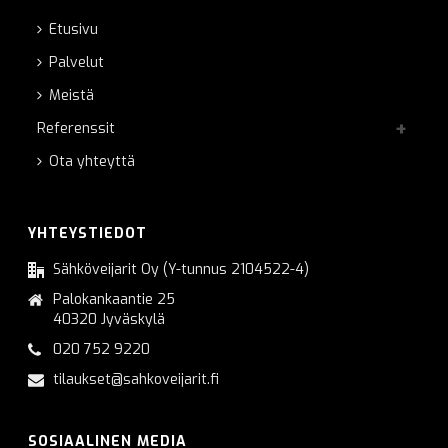
Etusivu
Palvelut
Meistä
Referenssit
Ota yhteyttä
YHTEYSTIEDOT
Sähköveijarit Oy (Y-tunnus 2104522-4)
Palokankaantie 25
40320 Jyväskylä
020 752 9220
tilaukset@sahkoveijarit.fi
SOSIAALINEN MEDIA