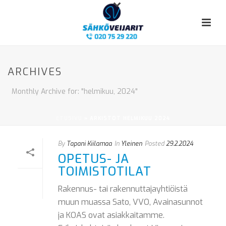
ARCHIVES
Monthly Archive for: "helmikuu, 2024"
ETUSIVU
»
ARKISTOT HELMIKUU 2024
By
Tapani Kiilamaa
In
Yleinen
Posted
29.2.2024
OPETUS- JA
TOIMISTOTILAT
Rakennus- tai rakennuttajayhtiöistä
muun muassa Sato, VVO, Avainasunnot
ja KOAS ovat asiakkaitamme.