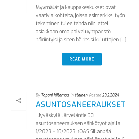
Myymälät ja kauppakeskukset ovat
vaativia kohteita, joissa esimerkiksi työn
tekeminen tulee tehdä niin, ettei
asiakkaan oma palveluympäristö
häiriintyisi ja siten häiritsisi kuluttajien [...]
READ MORE
By
Tapani Kiilamaa
In
Yleinen
Posted
29.2.2024
ASUNTOSANEERAUKSET
Jyväskylä Järveläntie 30
asuntosaneerauksen sähkötyöt ajalla
1/2023 – 10/2023 KOAS Sillanpää