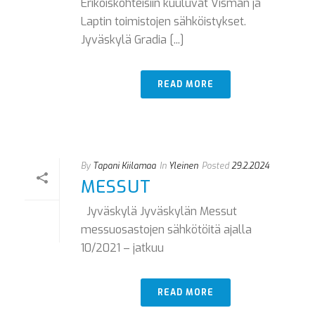
Erikoiskohteisiin kuuluvat Visman ja
Laptin toimistojen sähköistykset.
Jyväskylä Gradia [...]
READ MORE
By
Tapani Kiilamaa
In
Yleinen
Posted
29.2.2024
MESSUT
Jyväskylä Jyväskylän Messut
messuosastojen sähkötöitä ajalla
10/2021 – jatkuu
READ MORE