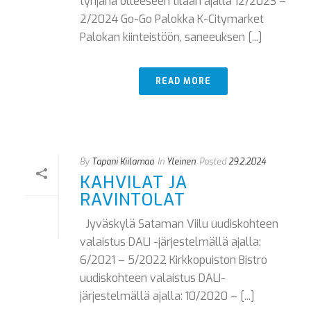
tyhjänä olleeseen tilaan ajalla 12/2023 –
2/2024 Go-Go Palokka K-Citymarket
Palokan kiinteistöön, saneeuksen [...]
READ MORE
By
Tapani Kiilamaa
In
Yleinen
Posted
29.2.2024
KAHVILAT JA
RAVINTOLAT
Jyväskylä Sataman Viilu uudiskohteen
valaistus DALI -järjestelmällä ajalla:
6/2021 – 5/2022 Kirkkopuiston Bistro
uudiskohteen valaistus DALI-
järjestelmällä ajalla: 10/2020 – [...]