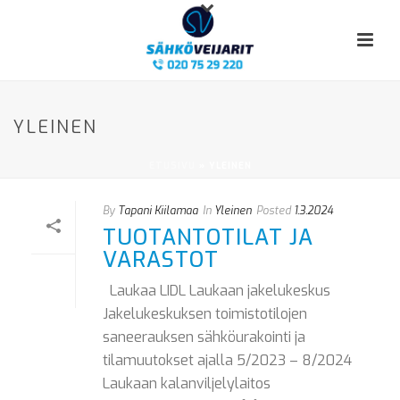
YLEINEN
ETUSIVU
»
YLEINEN
By
Tapani Kiilamaa
In
Yleinen
Posted
1.3.2024
TUOTANTOTILAT JA
VARASTOT
Laukaa LIDL Laukaan jakelukeskus
Jakelukeskuksen toimistotilojen
saneerauksen sähköurakointi ja
tilamuutokset ajalla 5/2023 – 8/2024
Laukaan kalanviljelylaitos