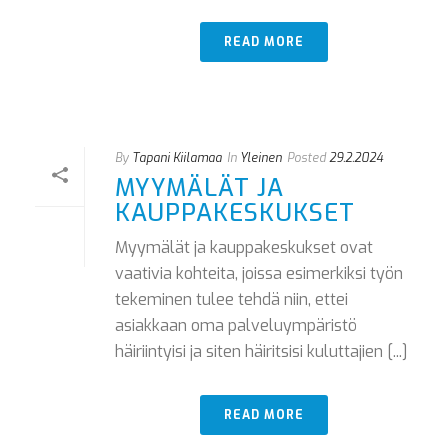
READ MORE
By
Tapani Kiilamaa
In
Yleinen
Posted
29.2.2024
MYYMÄLÄT JA
KAUPPAKESKUKSET
Myymälät ja kauppakeskukset ovat
vaativia kohteita, joissa esimerkiksi työn
tekeminen tulee tehdä niin, ettei
asiakkaan oma palveluympäristö
häiriintyisi ja siten häiritsisi kuluttajien [...]
READ MORE