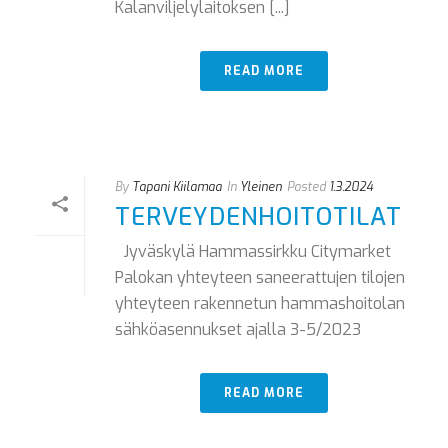
Kalanviljelylaitoksen [...]
READ MORE
By
Tapani Kiilamaa
In
Yleinen
Posted
1.3.2024
TERVEYDENHOITOTILAT
Jyväskylä Hammassirkku Citymarket
Palokan yhteyteen saneerattujen tilojen
yhteyteen rakennetun hammashoitolan
sähköasennukset ajalla 3-5/2023
READ MORE