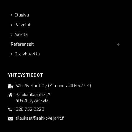
Etusivu
Palvelut
Meistä
Referenssit
Ota yhteyttä
YHTEYSTIEDOT
Sähköveijarit Oy (Y-tunnus 2104522-4)
Palokankaantie 25
40320 Jyväskylä
020 752 9220
tilaukset@sahkoveijarit.fi