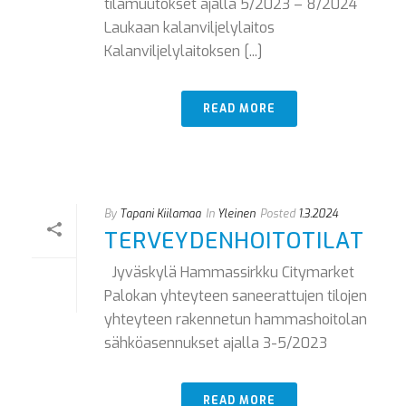
tilamuutokset ajalla 5/2023 – 8/2024
Laukaan kalanviljelylaitos
Kalanviljelylaitoksen [...]
READ MORE
By
Tapani Kiilamaa
In
Yleinen
Posted
1.3.2024
TERVEYDENHOITOTILAT
Jyväskylä Hammassirkku Citymarket
Palokan yhteyteen saneerattujen tilojen
yhteyteen rakennetun hammashoitolan
sähköasennukset ajalla 3-5/2023
READ MORE