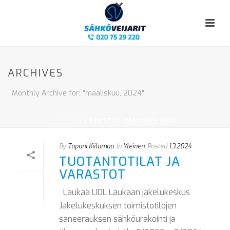
ARCHIVES
Monthly Archive for: "maaliskuu, 2024"
ETUSIVU
»
ARKISTOT MAALISKUU 2024
By
Tapani Kiilamaa
In
Yleinen
Posted
1.3.2024
TUOTANTOTILAT JA
VARASTOT
Laukaa LIDL Laukaan jakelukeskus
Jakelukeskuksen toimistotilojen
saneerauksen sähköurakointi ja