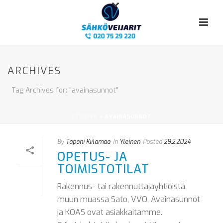
ARCHIVES
Tag Archives for: "avainasunnot"
ETUSIVU
»
AVAINASUNNOT
By
Tapani Kiilamaa
In
Yleinen
Posted
29.2.2024
OPETUS- JA
TOIMISTOTILAT
Rakennus- tai rakennuttajayhtiöistä
muun muassa Sato, VVO, Avainasunnot
ja KOAS ovat asiakkaitamme.