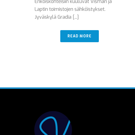
Erikoiskohteisiin kuuluvat Visman ja
Laptin toimistojen sähköistykset.
Jyväskylä Gradia [...]
READ MORE