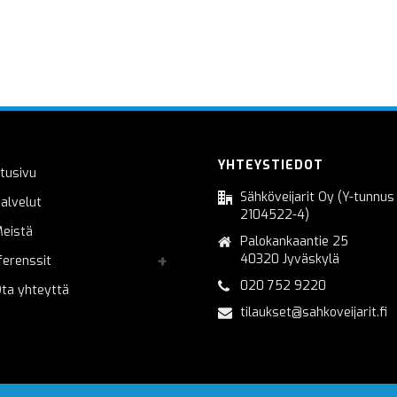
YHTEYSTIEDOT
tusivu
Sähköveijarit Oy (Y-tunnus
alvelut
2104522-4)
eistä
Palokankaantie 25
40320 Jyväskylä
ferenssit
020 752 9220
ta yhteyttä
tilaukset@sahkoveijarit.fi