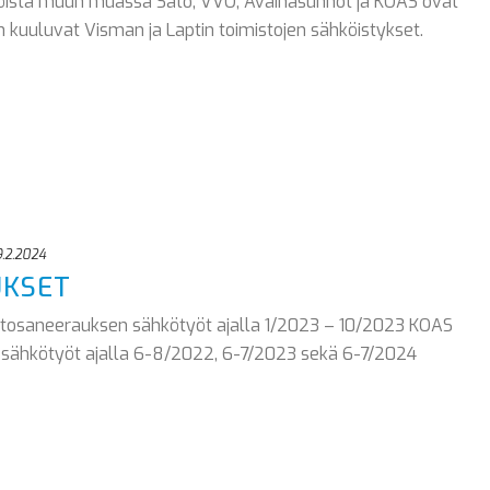
iöistä muun muassa Sato, VVO, Avainasunnot ja KOAS ovat
in kuuluvat Visman ja Laptin toimistojen sähköistykset.
.2.2024
UKSET
ntosaneerauksen sähkötyöt ajalla 1/2023 – 10/2023 KOAS
sähkötyöt ajalla 6-8/2022, 6-7/2023 sekä 6-7/2024