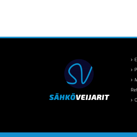
E
P
M
Re
O