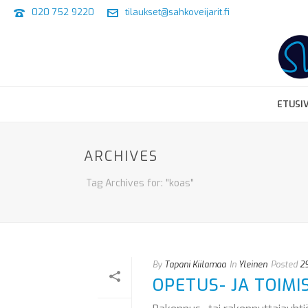
020 752 9220
tilaukset@sahkoveijarit.fi
ETUSI
ARCHIVES
Tag Archives for: "koas"
By
Tapani Kiilamaa
In
Yleinen
Posted
29
OPETUS- JA TOIMI