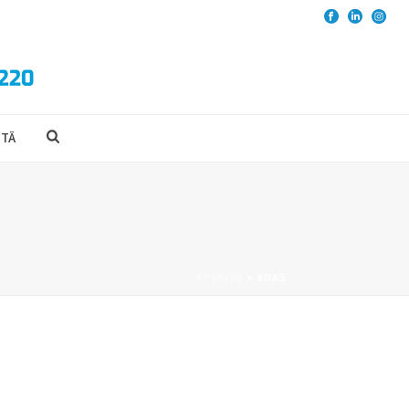
TTÄ
ETUSIVU
»
KOAS