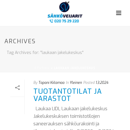
ARCHIVES
Tag Archives for: "laukaan jakelukeskus"
ETUSIVU
»
LAUKAAN JAKELUKESKUS
By
Tapani Kiilamaa
In
Yleinen
Posted
1.3.2024
TUOTANTOTILAT JA
VARASTOT
Laukaa LIDL Laukaan jakelukeskus
Jakelukeskuksen toimistotilojen
saneerauksen sähköurakointi ja