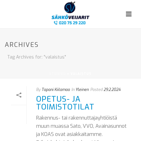
ARCHIVES
Tag Archives for: "valaistus"
ETUSIVU
»
VALAISTUS
By
Tapani Kiilamaa
In
Yleinen
Posted
29.2.2024
OPETUS- JA
TOIMISTOTILAT
Rakennus- tai rakennuttajayhtiöistä
muun muassa Sato, VVO, Avainasunnot
ja KOAS ovat asiakkaitamme.