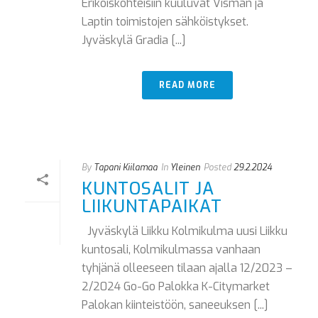
Erikoiskohteisiin kuuluvat Visman ja
Laptin toimistojen sähköistykset.
Jyväskylä Gradia [...]
READ MORE
By
Tapani Kiilamaa
In
Yleinen
Posted
29.2.2024
KUNTOSALIT JA
LIIKUNTAPAIKAT
Jyväskylä Liikku Kolmikulma uusi Liikku
kuntosali, Kolmikulmassa vanhaan
tyhjänä olleeseen tilaan ajalla 12/2023 –
2/2024 Go-Go Palokka K-Citymarket
Palokan kiinteistöön, saneeuksen [...]