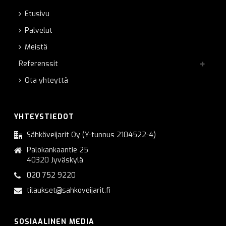
Etusivu
Palvelut
Meistä
Referenssit
Ota yhteyttä
YHTEYSTIEDOT
Sähköveijarit Oy (Y-tunnus 2104522-4)
Palokankaantie 25
40320 Jyväskylä
020 752 9220
tilaukset@sahkoveijarit.fi
SOSIAALINEN MEDIA